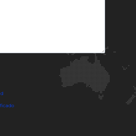
ad
ificado