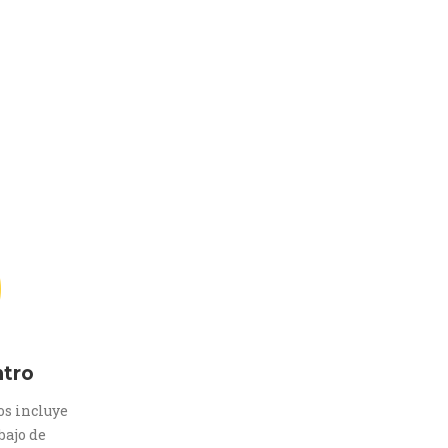
ntro
s incluye
bajo de