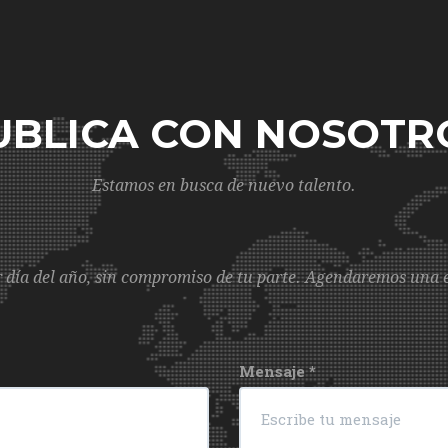
UBLICA CON NOSOTR
Estamos en busca de nuevo talento.
 día del año, sin compromiso de tu parte. Agendaremos una en
Mensaje
*